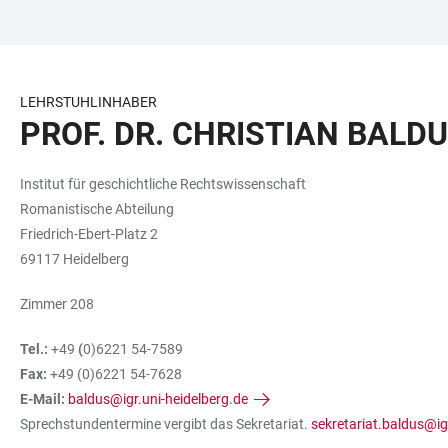
ZUM
HAUPTNAVIGATION
WEBSEITENSUCHE
LINKS
HAUPTINHALT
ÖFFNEN
ÖFFNEN
ZUR
BARRIEREFREIHEIT
LEHRSTUHLINHABER
PROF. DR. CHRISTIAN BALD
Institut für geschichtliche Rechtswissenschaft
Romanistische Abteilung
Friedrich-Ebert-Platz 2
69117 Heidelberg
Zimmer 208
Tel.:
+49
(
0)6221 54-7589
Fax:
+49 (0)6221 54-7628
E-Mail:
baldus@igr.uni-heidelberg.de
Sprechstundentermine vergibt das Sekretariat.
sekretariat.baldus@ig