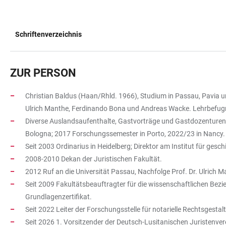
Schriftenverzeichnis
TABELLE
ZUR PERSON
Christian Baldus (Haan/Rhld. 1966), Studium in Passau, Pavia u
Ulrich Manthe, Ferdinando Bona und Andreas Wacke. Lehrbefugn
Diverse Auslandsaufenthalte, Gastvorträge und Gastdozenturen; 2
Bologna; 2017 Forschungssemester in Porto, 2022/23 in Nancy.
Seit 2003 Ordinarius in Heidelberg; Direktor am Institut für ges
2008-2010 Dekan der Juristischen Fakultät.
2012 Ruf an die Universität Passau, Nachfolge Prof. Dr. Ulrich M
Seit 2009 Fakultätsbeauftragter für die wissenschaftlichen Bez
Grundlagenzertifikat.
Seit 2022 Leiter der Forschungsstelle für notarielle Rechtsgesta
Seit 2026 1. Vorsitzender der Deutsch-Lusitanischen Juristenve