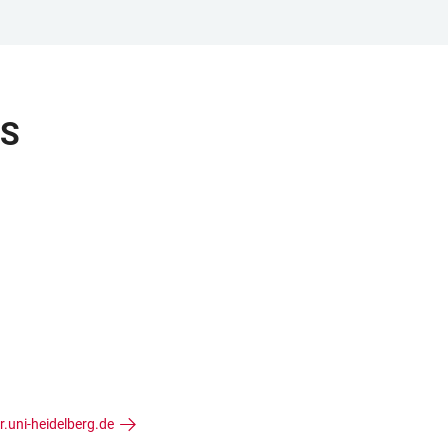
US
r.uni-heidelberg.de