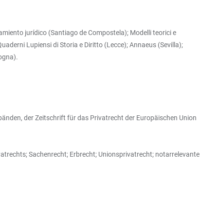
iento jurídico (Santiago de Compostela); Modelli teorici e
aderni Lupiensi di Storia e Diritto (Lecce); Annaeus (Sevilla);
logna).
änden, der Zeitschrift für das Privatrecht der Europäischen Union
echts; Sachenrecht; Erbrecht; Unionsprivatrecht; notarrelevante