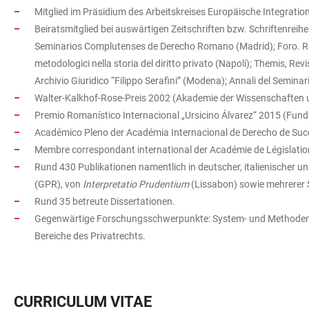
Mitglied im Präsidium des Arbeitskreises Europäische Integration
Beiratsmitglied bei auswärtigen Zeitschriften bzw. Schriftenreih
Seminarios Complutenses de Derecho Romano (Madrid); Foro. Revis
metodologici nella storia del diritto privato (Napoli); Themis, Re
Archivio Giuridico “Filippo Serafini” (Modena); Annali del Seminar
Walter-Kalkhof-Rose-Preis 2002 (Akademie der Wissenschaften un
Premio Romanístico Internacional „Ursicino Álvarez“ 2015 (Fun
Académico Pleno der Académia Internacional de Derecho de Suce
Membre correspondant international der Académie de Législation
Rund 430 Publikationen namentlich in deutscher, italienischer u
(GPR), von
Interpretatio Prudentium
(Lissabon) sowie mehrerer S
Rund 35 betreute Dissertationen.
Gegenwärtige Forschungsschwerpunkte: System- und Methodenfra
Bereiche des Privatrechts.
CURRICULUM VITAE