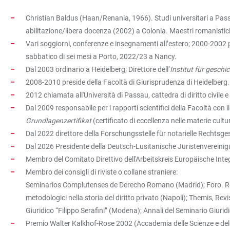
Christian Baldus (Haan/Renania, 1966). Studi universitari a Pass
abilitazione/libera docenza (2002) a Colonia. Maestri romanistic
Vari soggiorni, conferenze e insegnamenti all’estero; 2000-2002
sabbatico di sei mesi a Porto, 2022/23 a Nancy.
Dal 2003 ordinario a Heidelberg; Direttore dell’
Institut für gesch
2008-2010 preside della Facoltà di Giurisprudenza di Heidelberg.
2012 chiamata all'Università di Passau, cattedra di diritto civile 
Dal 2009 responsabile per i rapporti scientifici della Facoltà con 
Grundlagenzertifikat
(certificato di eccellenza nelle materie cultur
Dal 2022 direttore della Forschungsstelle für notarielle Rechtsg
Dal 2026 Presidente della Deutsch-Lusitanische Juristenvereini
Membro del Comitato Direttivo dell'Arbeitskreis Europäische Inte
Membro dei consigli di riviste o collane straniere:
Seminarios Complutenses de Derecho Romano (Madrid); Foro. Revis
metodologici nella storia del diritto privato (Napoli); Themis, Re
Giuridico “Filippo Serafini” (Modena); Annali del Seminario Giurid
Premio Walter Kalkhof-Rose 2002 (Accademia delle Scienze e del