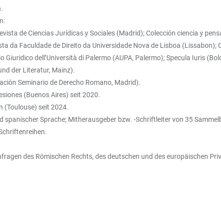
.
en:
ta de Ciencias Jurídicas y Sociales (Madrid); Colección ciencia y pensam
vista da Faculdade de Direito da Universidade Nova de Lisboa (Lissabon); Qu
io Giuridico dell’Università di Palermo (AUPA, Palermo); Specula Iuris (Bo
d der Literatur, Mainz).
dación Seminario de Derecho Romano, Madrid).
siones (Buenos Aires) seit 2020.
 (Toulouse) seit 2024.
nd spanischer Sprache; Mitherausgeber bzw. -Schriftleiter von 35 Sammelb
chriftenreihen.
gen des Römischen Rechts, des deutschen und des europäischen Privatr