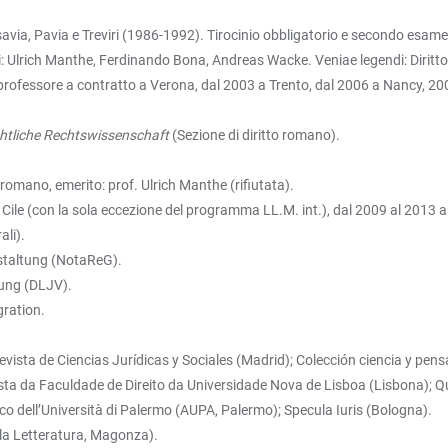
avia, Pavia e Treviri (1986-1992). Tirocinio obbligatorio e secondo esame
i: Ulrich Manthe, Ferdinando Bona, Andreas Wacke. Veniae legendi: Diritt
 professore a contratto a Verona, dal 2003 a Trento, dal 2006 a Nancy, 2
ichtliche Rechtswissenschaft
(Sezione di diritto romano).
e romano, emerito: prof. Ulrich Manthe (rifiutata).
il Cile (con la sola eccezione del programma LL.M. int.), dal 2009 al 2013 a
ali).
estaltung (NotaReG).
gung (DLJV).
gration.
ta de Ciencias Jurídicas y Sociales (Madrid); Colección ciencia y pensam
vista da Faculdade de Direito da Universidade Nova de Lisboa (Lisbona); Qua
ico dell’Università di Palermo (AUPA, Palermo); Specula Iuris (Bologna).
la Letteratura, Magonza).