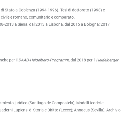
 di Stato a Coblenza (1994-1996). Tesi di dottorato (1998) e
o civile e romano, comunitario e comparato.
008-2013 a Siena, dal 2013 a Lisbona, dal 2015 a Bologna; 2017
nche per il
DAAD-Heidelberg-Programm
, dal 2018 per il
Heidelberger
iento jurídico (Santiago de Compostela); Modelli teorici e
derni Lupiensi di Storia e Diritto (Lecce); Annaeus (Sevilla); Archivio