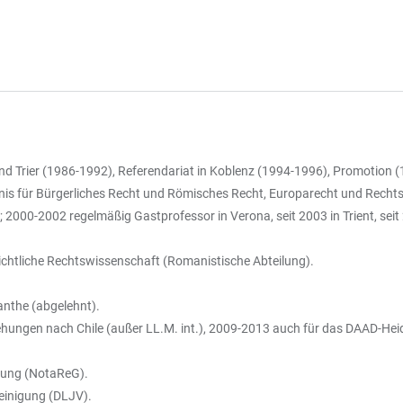
nd Trier (1986-1992), Referendariat in Koblenz (1994-1996), Promotion (
is für Bürgerliches Recht und Römisches Recht, Europarecht und Rechts
000-2002 regelmäßig Gastprofessor in Verona, seit 2003 in Trient, seit 2
chichtliche Rechtswissenschaft (Romanistische Abteilung).
anthe (abgelehnt).
iehungen nach Chile (außer LL.M. int.), 2009-2013 auch für das DAAD-Hei
ltung (NotaReG).
reinigung (DLJV).