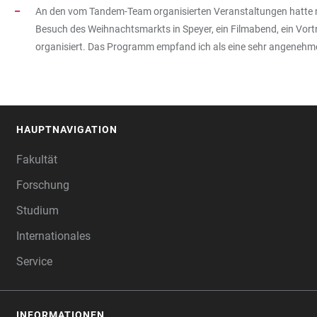
An den vom Tandem-Team organisierten Veranstaltungen hatte 
Besuch des Weihnachtsmarkts in Speyer, ein Filmabend, ein Vor
organisiert. Das Programm empfand ich als eine sehr angenehme 
HAUPTNAVIGATION
FOOTER
Fakultät
Forschung
Studium
Internationales
Service
INFORMATIONEN