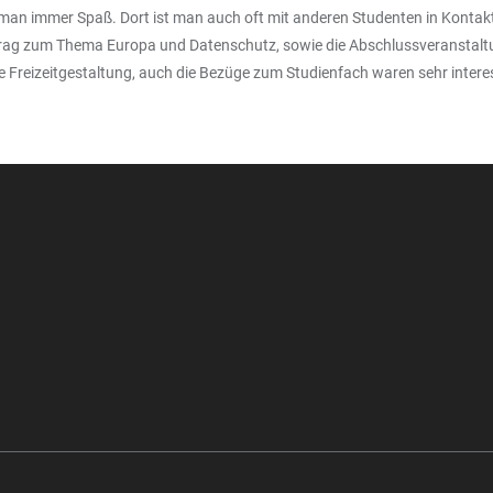
man immer Spaß. Dort ist man auch oft mit anderen Studenten in Kont
trag zum Thema Europa und Datenschutz, sowie die Abschlussveranstaltu
Freizeitgestaltung, auch die Bezüge zum Studienfach waren sehr interes