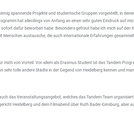
nnig spannende Projekte und studentische Gruppen vorgestellt, in denen 
rogramm hat allerdings von Anfang an einen sehr guten Eindruck auf mi
sofort dafür beworben habe. Besonders gefreut habe ich mich auf den Kon
mit Menschen austausche, die auch internationale Erfahrungen gesammel
für mich von Vorteil. Vor allem als Erasmus Student ist das Tandem Prog
an sehr tolle andere Städte in der Gegend von Heidelberg kennen und man
auch das Veranstaltungsangebot, welches das Tandem-Team organisiert h
ericht Heidelberg und dem Filmabend über Ruth Bader-Ginsburg, aber a