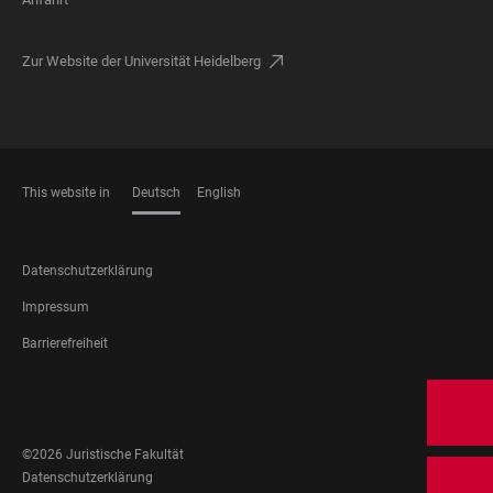
Zur Website der Universität Heidelberg
This website in
Deutsch
English
SPRACHEN
FOOTER
Datenschutzerklärung
LEGAL
Impressum
Barrierefreiheit
FOOTER
SOCIAL
MEDIA
©2026 Juristische Fakultät
FOOTER
Datenschutzerklärung