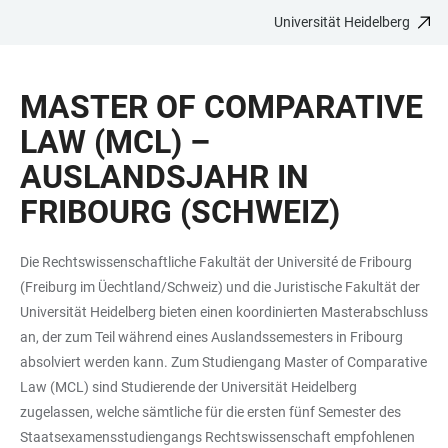
Universität Heidelberg
ZUM
HAUPTNAVIGATION
WEBSEITENSUCHE
LINKS
HAUPTINHALT
ÖFFNEN
ÖFFNEN
ZUR
MASTER OF COMPARATIVE
BARRIEREFREIHEIT
LAW (MCL) –
AUSLANDSJAHR IN
FRIBOURG (SCHWEIZ)
Die Rechtswissenschaftliche Fakultät der Université de Fribourg
(Freiburg im Üechtland/Schweiz) und die Juristische Fakultät der
Universität Heidelberg bieten einen koordinierten Masterabschluss
an, der zum Teil während eines Auslandssemesters in Fribourg
absolviert werden kann. Zum Studiengang Master of Comparative
Law (MCL) sind Studierende der Universität Heidelberg
zugelassen, welche sämtliche für die ersten fünf Semester des
Staatsexamensstudiengangs Rechtswissenschaft empfohlenen