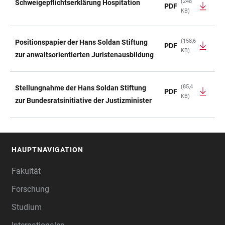
(248
Schweigepflichtserklärung Hospitation
PDF
KB)
(158,6
Positionspapier der Hans Soldan Stiftung
PDF
KB)
zur anwaltsorientierten Juristenausbildung
(85,4
Stellungnahme der Hans Soldan Stiftung
PDF
KB)
zur Bundesratsinitiative der Justizminister
HAUPTNAVIGATION
FOOTER
Fakultät
Forschung
Studium