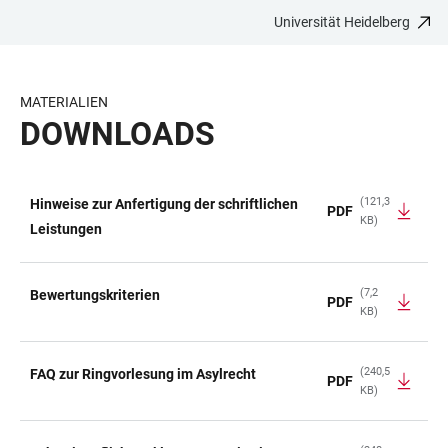
Universität Heidelberg
ZUM
HAUPTNAVIGATION
WEBSEITENSUCHE
LINKS
HAUPTINHALT
ÖFFNEN
ÖFFNEN
ZUR
BARRIEREFREIHEIT
MATERIALIEN
DOWNLOADS
(121,3
Hinweise zur Anfertigung der schriftlichen
PDF
KB)
TABELLE
Leistungen
(7,2
Bewertungskriterien
PDF
KB)
(240,5
FAQ zur Ringvorlesung im Asylrecht
PDF
KB)