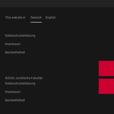
This website in
Deutsch
English
SPRACHEN
FOOTER
Datenschutzerklärung
LEGAL
Impressum
Barrierefreiheit
FOOTER
SOCIAL
MEDIA
©2026 Juristische Fakultät
FOOTER
Datenschutzerklärung
LEGAL
Impressum
Barrierefreiheit