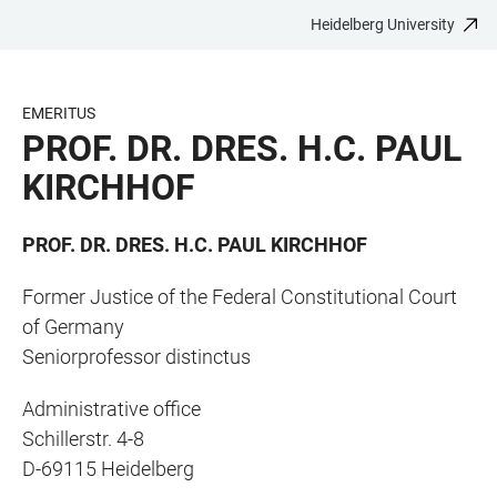
Heidelberg University
JUMP
OPEN
OPEN
ACCESSIBILITY
TO
MAIN
SEARCH
LINKS
MAIN
NAVIGATION
FORM
EMERITUS
CONTENT
PROF. DR. DRES. H.C. PAUL
KIRCHHOF
PROF. DR. DRES. H.C. PAUL KIRCHHOF
Former Justice of the Federal Constitutional Court
of Germany
Seniorprofessor distinctus
Administrative office
Schillerstr. 4-8
D-69115 Heidelberg