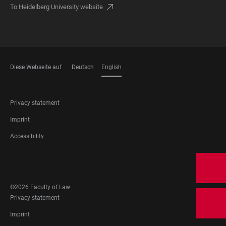
To Heidelberg University website
Diese Webseite auf
Deutsch
English
LANGUAGES
FOOTER
Privacy statement
LEGAL
Imprint
Accessibility
FOOTER
SOCIAL
MEDIA
©2026 Faculty of Law
FOOTER
Privacy statement
LEGAL
Imprint