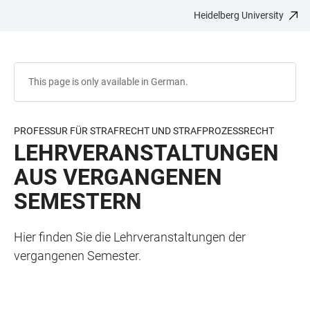
Heidelberg University
JUMP
OPEN
OPEN
ACCESSIBILITY
TO
MAIN
SEARCH
LINKS
MAIN
NAVIGATION
FORM
CONTENT
This page is only available in German.
PROFESSUR FÜR STRAFRECHT UND STRAFPROZESSRECHT
LEHRVERANSTALTUNGEN
AUS VERGANGENEN
SEMESTERN
Hier finden Sie die Lehrveranstaltungen der
vergangenen Semester.