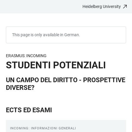
Heidelberg University
JUMP
OPEN
OPEN
ACCESSIBILITY
TO
MAIN
SEARCH
LINKS
MAIN
NAVIGATION
FORM
CONTENT
This page is only available in German.
ERASMUS: INCOMING
STUDENTI POTENZIALI
UN CAMPO DEL DIRITTO - PROSPETTIVE
DIVERSE?
ECTS ED ESAMI
INCOMING: INFORMAZIONI GENERALI