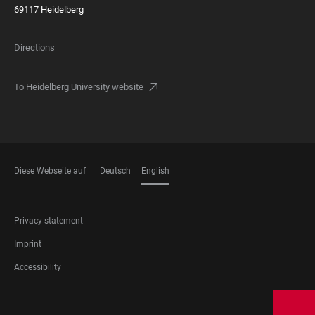
69117 Heidelberg
Directions
To Heidelberg University website
Diese Webseite auf
Deutsch
English
LANGUAGES
FOOTER
Privacy statement
LEGAL
Imprint
Accessibility
FOOTER