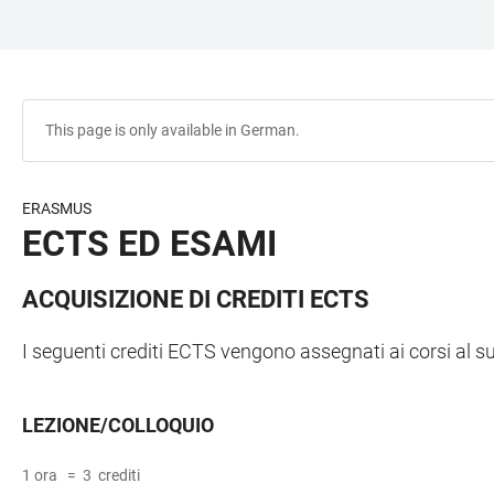
JUMP
OPEN
OPEN
ACCESSIBILITY
TO
MAIN
SEARCH
LINKS
MAIN
NAVIGATION
FORM
CONTENT
This page is only available in German.
ERASMUS
ECTS ED ESAMI
ACQUISIZIONE DI CREDITI ECTS
I seguenti crediti ECTS vengono assegnati ai corsi al 
LEZIONE/COLLOQUIO
1 ora = 3 crediti