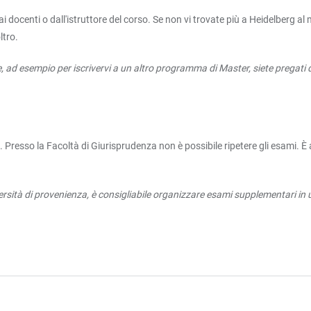
dai docenti o dall'istruttore del corso. Se non vi trovate più a Heidelberg
ltro.
e, ad esempio per iscrivervi a un altro programma di Master, siete pregati 
esso la Facoltà di Giurisprudenza non è possibile ripetere gli esami. È a d
iversità di provenienza, è consigliabile organizzare esami supplementari in 