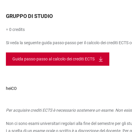
GRUPPO DI STUDIO
= 0 credits
Si veda la seguente guida passo-passo per il calcolo dei crediti ECTS 
Guida passo-passo al calcolo dei crediti ECTS
heiCO
Per acquisire crediti ECTS è necessario sostenere un esame. Non esisto
Non ci sono esami universitari regolari alla fine del semestre per gli s
La scelta di un esame orale o scritto è a discrezione del docente. Per q