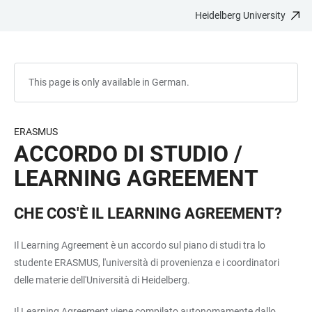
Heidelberg University
JUMP
OPEN
OPEN
ACCESSIBILITY
TO
MAIN
SEARCH
LINKS
MAIN
NAVIGATION
FORM
CONTENT
This page is only available in German.
ERASMUS
ACCORDO DI STUDIO /
LEARNING AGREEMENT
CHE COS'È IL LEARNING AGREEMENT?
Il Learning Agreement è un accordo sul piano di studi tra lo
studente ERASMUS, l'università di provenienza e i coordinatori
delle materie dell'Università di Heidelberg.
Il Learning Agreement viene compilato autonomamente dallo