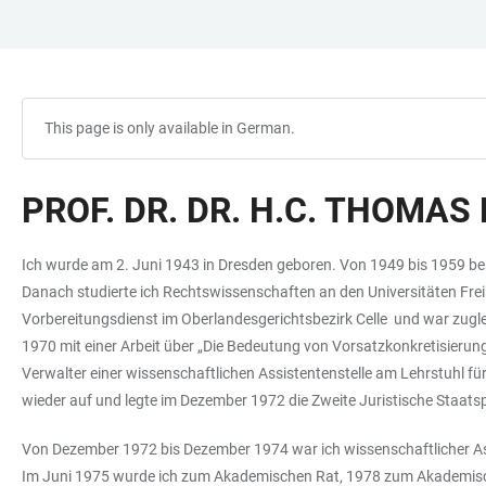
JUMP
OPEN
OPEN
ACCESSIBILITY
TO
MAIN
SEARCH
LINKS
MAIN
NAVIGATION
FORM
CONTENT
This page is only available in German.
PROF. DR. DR. H.C. THOMA
Ich wurde am 2. Juni 1943 in Dresden geboren. Von 1949 bis 1959 be
Danach studierte ich Rechtswissenschaften an den Universitäten Fre
Vorbereitungsdienst im Oberlandesgerichtsbezirk Celle und war zugle
1970 mit einer Arbeit über „Die Bedeutung von Vorsatzkonkretisierun
Verwalter einer wissenschaftlichen Assistentenstelle am Lehrstuhl f
wieder auf und legte im Dezember 1972 die Zweite Juristische Staa
Von Dezember 1972 bis Dezember 1974 war ich wissenschaftlicher Assi
Im Juni 1975 wurde ich zum Akademischen Rat, 1978 zum Akademischen 