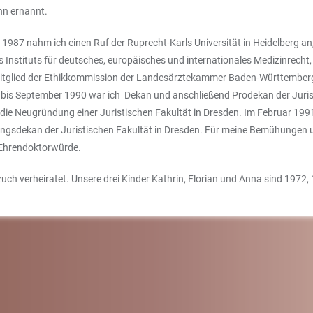
onn ernannt.
 1987 nahm ich einen Ruf der Ruprecht-Karls Universität in Heidelberg an,
des Instituts für deutsches, europäisches und internationales Medizinrech
tglied der Ethikkommission der Landesärztekammer Baden-Württemberg. 1
bis September 1990 war ich Dekan und anschließend Prodekan der Juristi
ie Neugründung einer Juristischen Fakultät in Dresden. Im Februar 1991
sdekan der Juristischen Fakultät in Dresden. Für meine Bemühungen um
e Ehrendoktorwürde.
zuch verheiratet. Unsere drei Kinder Kathrin, Florian und Anna sind 1972