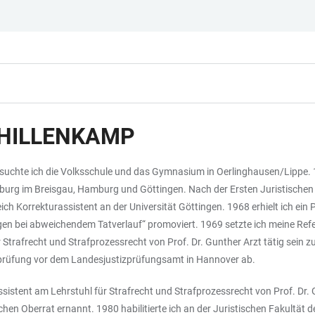
S HILLENKAMP
suchte ich die Volksschule und das Gymnasium in Oerlinghausen/Lippe. 
iburg im Breisgau, Hamburg und Göttingen. Nach der Ersten Juristischen
ich Korrekturassistent an der Universität Göttingen. 1968 erhielt ich e
gen bei abweichendem Tatverlauf“ promoviert. 1969 setzte ich meine Refe
ür Strafrecht und Strafprozessrecht von Prof. Dr. Gunther Arzt tätig sei
tsprüfung vor dem Landesjustizprüfungsamt in Hannover ab.
stent am Lehrstuhl für Strafrecht und Strafprozessrecht von Prof. Dr. G
Oberrat ernannt. 1980 habilitierte ich an der Juristischen Fakultät der