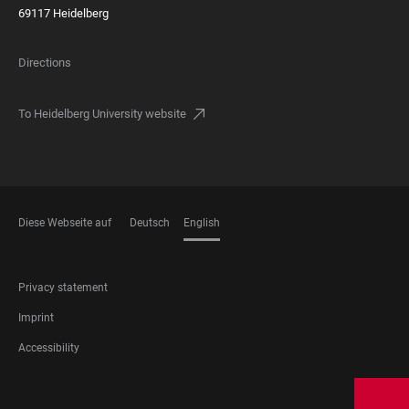
69117 Heidelberg
Directions
To Heidelberg University website
Diese Webseite auf
Deutsch
English
LANGUAGES
FOOTER
Privacy statement
LEGAL
Imprint
Accessibility
FOOTER