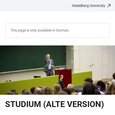
Heidelberg University
JUMP
OPEN
OPEN
ACCESSIBILITY
TO
MAIN
SEARCH
LINKS
MAIN
NAVIGATION
FORM
CONTENT
This page is only available in German.
STUDIUM (ALTE VERSION)