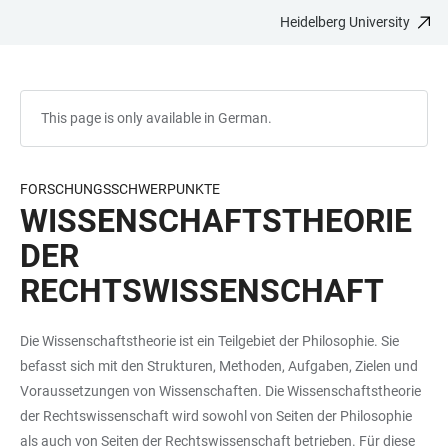
Heidelberg University
JUMP
OPEN
OPEN
ACCESSIBILITY
TO
MAIN
SEARCH
LINKS
MAIN
NAVIGATION
FORM
CONTENT
This page is only available in German.
FORSCHUNGSSCHWERPUNKTE
WISSENSCHAFTSTHEORIE
DER
RECHTSWISSENSCHAFT
Die Wissenschaftstheorie ist ein Teilgebiet der Philosophie. Sie
befasst sich mit den Strukturen, Methoden, Aufgaben, Zielen und
Voraussetzungen von Wissenschaften. Die Wissenschaftstheorie
der Rechtswissenschaft wird sowohl von Seiten der Philosophie
als auch von Seiten der Rechtswissenschaft betrieben. Für diese