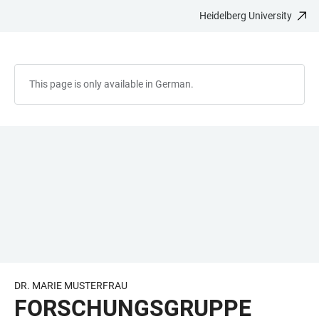
Heidelberg University
JUMP
OPEN
OPEN
ACCESSIBILITY
TO
MAIN
SEARCH
LINKS
MAIN
NAVIGATION
FORM
CONTENT
This page is only available in German.
DR. MARIE MUSTERFRAU
FORSCHUNGSGRUPPE