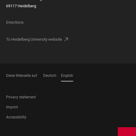
69117 Heidelberg
Directions
To Heidelberg University website
Diese Webseite auf
Deutsch
English
LANGUAGES
FOOTER
Privacy statement
LEGAL
Imprint
Accessibility
FOOTER