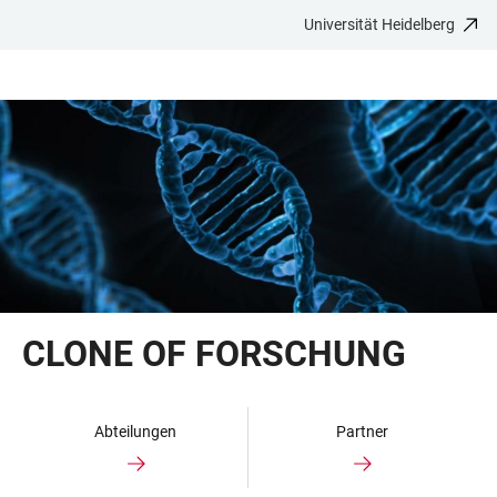
Universität Heidelberg
ZUM
HAUPTNAVIGATION
WEBSEITENSUCHE
LINKS
HAUPTINHALT
ÖFFNEN
ÖFFNEN
ZUR
BARRIEREFREIHEIT
CLONE OF FORSCHUNG
Abteilungen
Partner