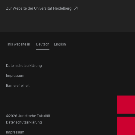
Zur Website der Universität Heidelberg
This website in
Deutsch
English
SPRACHEN
FOOTER
Datenschutzerklärung
LEGAL
Impressum
Barrierefreiheit
FOOTER
SOCIAL
MEDIA
©2026 Juristische Fakultät
FOOTER
Datenschutzerklärung
LEGAL
Impressum