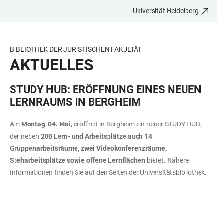
Universität Heidelberg
ZUM
HAUPTNAVIGATION
WEBSEITENSUCHE
LINKS
HAUPTINHALT
ÖFFNEN
ÖFFNEN
ZUR
BARRIEREFREIHEIT
BIBLIOTHEK DER JURISTISCHEN FAKULTÄT
AKTUELLES
STUDY HUB: ERÖFFNUNG EINES NEUEN
LERNRAUMS IN BERGHEIM
Am
Montag, 04. Mai,
eröffnet in Bergheim ein neuer STUDY HUB,
der neben
200 Lern- und Arbeitsplätze auch 14
Gruppenarbeitsräume, zwei Videokonferenzräume,
Steharbeitsplätze sowie offene Lernflächen
bietet. Nähere
Informationen finden Sie auf den Seiten der Universitätsbibliothek.