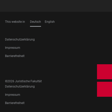
This website in
Deutsch
English
SPRACHEN
FOOTER
Datenschutzerklärung
LEGAL
Impressum
Barrierefreiheit
FOOTER
SOCIAL
MEDIA
©2026 Juristische Fakultät
FOOTER
Datenschutzerklärung
LEGAL
Impressum
Barrierefreiheit