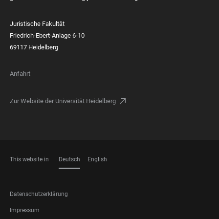
Juristische Fakultät
Friedrich-Ebert-Anlage 6-10
69117 Heidelberg
Anfahrt
Zur Website der Universität Heidelberg
This website in
Deutsch
English
SPRACHEN
FOOTER
Datenschutzerklärung
LEGAL
Impressum