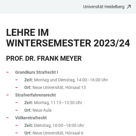
Universität Heidelberg
ZUM
HAUPTNAVIGATION
WEBSEITENSUCHE
LINKS
HAUPTINHALT
ÖFFNEN
ÖFFNEN
ZUR
LEHRE IM
BARRIEREFREIHEIT
WINTERSEMESTER 2023/24
PROF. DR. FRANK MEYER
Grundkurs Strafrecht I
Zeit:
Montag und Dienstag, 14:00–16:00 Uhr
Ort:
Neue Universität, Hörsaal 13
Strafverfahrensrecht
Zeit:
Montag, 11:15–13:30 Uhr
Ort:
Neue Aula
Völkerstrafrecht
Zeit:
Dienstag, 16:00–18:00 Uhr
Ort:
Neue Universität, Hörsaal 6