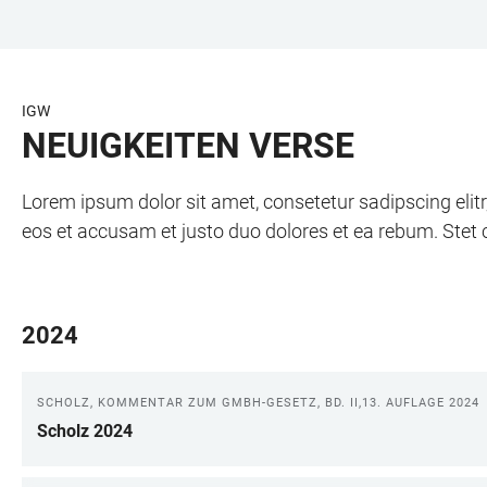
ZUM
HAUPTNAVIGATION
WEBSEITENSUCHE
LINKS
HAUPTINHALT
ÖFFNEN
ÖFFNEN
ZUR
BARRIEREFREIHEIT
IGW
NEUIGKEITEN VERSE
Lorem ipsum dolor sit amet, consetetur sadipscing eli
eos et accusam et justo duo dolores et ea rebum. Stet 
2024
SCHOLZ, KOMMENTAR ZUM GMBH-GESETZ, BD. II,13. AUFLAGE 2024
Scholz 2024