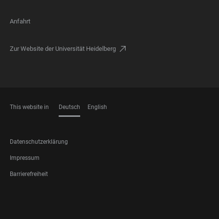
Anfahrt
Zur Website der Universität Heidelberg
This website in
Deutsch
English
SPRACHEN
FOOTER
Datenschutzerklärung
LEGAL
Impressum
Barrierefreiheit
FOOTER
SOCIAL