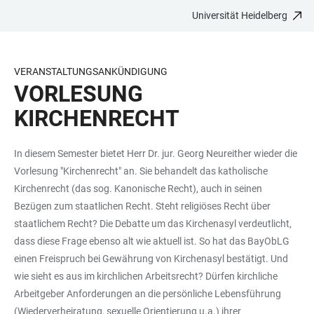
Universität Heidelberg
ZUM
HAUPTNAVIGATION
WEBSEITENSUCHE
LINKS
HAUPTINHALT
ÖFFNEN
ÖFFNEN
ZUR
BARRIEREFREIHEIT
VERANSTALTUNGSANKÜNDIGUNG
VORLESUNG
KIRCHENRECHT
In diesem Semester bietet Herr Dr. jur. Georg Neureither wieder die
Vorlesung "Kirchenrecht" an. Sie behandelt das katholische
Kirchenrecht (das sog. Kanonische Recht), auch in seinen
Bezügen zum staatlichen Recht. Steht religiöses Recht über
staatlichem Recht? Die Debatte um das Kirchenasyl verdeutlicht,
dass diese Frage ebenso alt wie aktuell ist. So hat das BayObLG
einen Freispruch bei Gewährung von Kirchenasyl bestätigt. Und
wie sieht es aus im kirchlichen Arbeitsrecht? Dürfen kirchliche
Arbeitgeber Anforderungen an die persönliche Lebensführung
(Wiederverheiratung, sexuelle Orientierung u.a.) ihrer