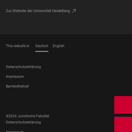
Zur Website der Universität Heidelberg
This website in
Deutsch
English
SPRACHEN
FOOTER
Datenschutzerklärung
LEGAL
Impressum
Barrierefreiheit
FOOTER
SOCIAL
MEDIA
©2026 Juristische Fakultät
FOOTER
Datenschutzerklärung
LEGAL