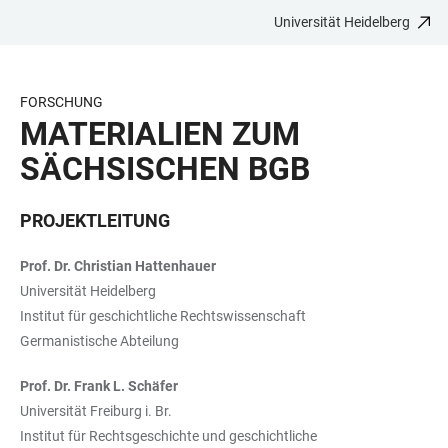
Universität Heidelberg
ZUM
HAUPTNAVIGATION
WEBSEITENSUCHE
LINKS
HAUPTINHALT
ÖFFNEN
ÖFFNEN
ZUR
BARRIEREFREIHEIT
FORSCHUNG
MATERIALIEN ZUM
SÄCHSISCHEN BGB
PROJEKTLEITUNG
Prof. Dr. Christian Hattenhauer
Universität Heidelberg
Institut für geschichtliche Rechtswissenschaft
Germanistische Abteilung
Prof. Dr. Frank L. Schäfer
Universität Freiburg i. Br.
Institut für Rechtsgeschichte und geschichtliche