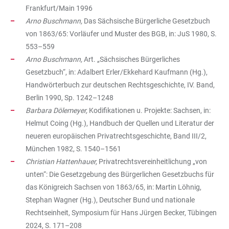
Frankfurt/Main 1996
Arno Buschmann,
Das Sächsische Bürgerliche Gesetzbuch
von 1863/65: Vorläufer und Muster des BGB, in: JuS 1980, S.
553–559
Arno Buschmann,
Art. „Sächsisches Bürgerliches
Gesetzbuch“, in: Adalbert Erler/Ekkehard Kaufmann (Hg.),
Handwörterbuch zur deutschen Rechtsgeschichte, IV. Band,
Berlin 1990, Sp. 1242–1248
Barbara Dölemeyer,
Kodifikationen u. Projekte: Sachsen, in:
Helmut Coing (Hg.), Handbuch der Quellen und Literatur der
neueren europäischen Privatrechtsgeschichte, Band III/2,
München 1982, S. 1540–1561
Christian Hattenhauer,
Privatrechtsvereinheitlichung „von
unten“: Die Gesetzgebung des Bürgerlichen Gesetzbuchs für
das Königreich Sachsen von 1863/65, in: Martin Löhnig,
Stephan Wagner (Hg.), Deutscher Bund und nationale
Rechtseinheit, Symposium für Hans Jürgen Becker, Tübingen
2024, S. 171–208