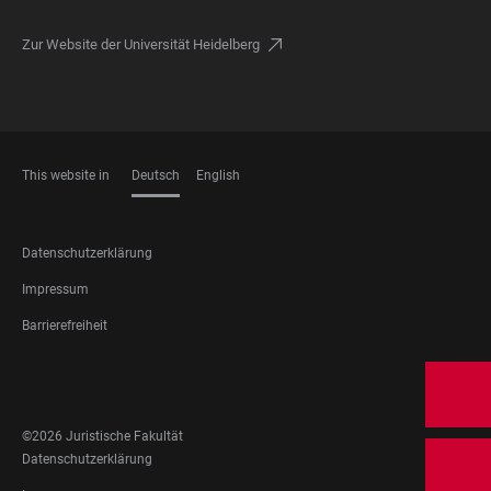
Zur Website der Universität Heidelberg
This website in
Deutsch
English
SPRACHEN
FOOTER
Datenschutzerklärung
LEGAL
Impressum
Barrierefreiheit
FOOTER
SOCIAL
MEDIA
©2026 Juristische Fakultät
FOOTER
Datenschutzerklärung
LEGAL