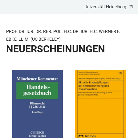
Universität Heidelberg
ZUM
HAUPTNAVIGATION
WEBSEITENSUCHE
LINKS
HAUPTINHALT
ÖFFNEN
ÖFFNEN
ZUR
BARRIEREFREIHEIT
PROF. DR. IUR. DR. RER. POL. H.C. DR. IUR. H.C. WERNER F.
EBKE, LL.M. (UC BERKELEY)
NEUERSCHEINUNGEN
TABELLE