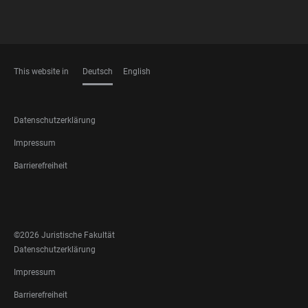
This website in
Deutsch
English
SPRACHEN
FOOTER
Datenschutzerklärung
LEGAL
Impressum
Barrierefreiheit
FOOTER
SOCIAL
MEDIA
©2026 Juristische Fakultät
FOOTER
Datenschutzerklärung
LEGAL
Impressum
Barrierefreiheit