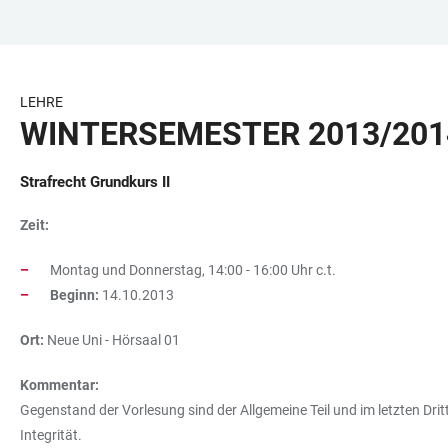
ZUM
HAUPTNAVIGATION
WEBSEITENSUCHE
LINKS
HAUPTINHALT
ÖFFNEN
ÖFFNEN
ZUR
BARRIEREFREIHEIT
LEHRE
WINTERSEMESTER 2013/201
Strafrecht Grundkurs II
Zeit:
Montag und Donnerstag, 14:00 - 16:00 Uhr c.t.
Beginn:
14.10.2013
Ort:
Neue Uni - Hörsaal 01
Kommentar:
Gegenstand der Vorlesung sind der Allgemeine Teil und im letzten Dri
Integrität.