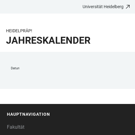
Universität Heidelberg
ZUM
HAUPTNAVIGATION
WEBSEITENSUCHE
LINKS
HAUPTINHALT
ÖFFNEN
ÖFFNEN
ZUR
BARRIEREFREIHEIT
HEIDELPRÄP!
JAHRESKALENDER
Datum auswählen
HAUPTNAVIGATION
FOOTER
Fakultät