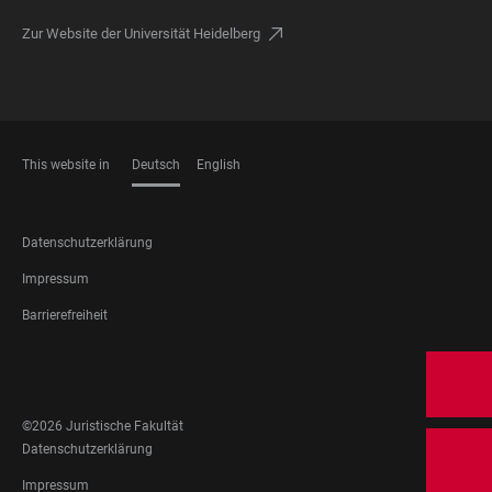
Zur Website der Universität Heidelberg
This website in
Deutsch
English
SPRACHEN
FOOTER
Datenschutzerklärung
LEGAL
Impressum
Barrierefreiheit
FOOTER
SOCIAL
MEDIA
©2026 Juristische Fakultät
FOOTER
Datenschutzerklärung
LEGAL
Impressum