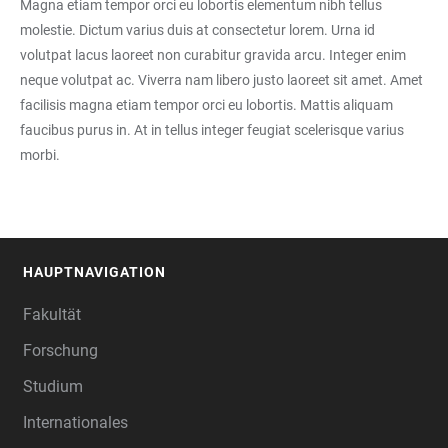
Magna etiam tempor orci eu lobortis elementum nibh tellus
molestie. Dictum varius duis at consectetur lorem. Urna id
volutpat lacus laoreet non curabitur gravida arcu. Integer enim
neque volutpat ac. Viverra nam libero justo laoreet sit amet. Amet
facilisis magna etiam tempor orci eu lobortis. Mattis aliquam
faucibus purus in. At in tellus integer feugiat scelerisque varius
morbi.
HAUPTNAVIGATION
FOOTER
Fakultät
Forschung
Studium
Internationales