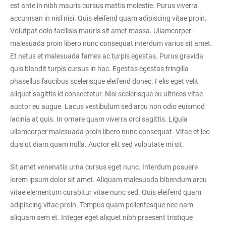
est ante in nibh mauris cursus mattis molestie. Purus viverra
accumsan in nisl nisi. Quis eleifend quam adipiscing vitae proin.
Volutpat odio facilisis mauris sit amet massa. Ullamcorper
malesuada proin libero nunc consequat interdum varius sit amet.
Et netus et malesuada fames ac turpis egestas. Purus gravida
quis blandit turpis cursus in hac. Egestas egestas fringilla
phasellus faucibus scelerisque eleifend donec. Felis eget velit
aliquet sagittis id consectetur. Nisi scelerisque eu ultrices vitae
auctor eu augue. Lacus vestibulum sed arcu non odio euismod
lacinia at quis. In ornare quam viverra orci sagittis. Ligula
ullamcorper malesuada proin libero nunc consequat. Vitae et leo
duis ut diam quam nulla. Auctor elit sed vulputate mi sit.
Sit amet venenatis urna cursus eget nunc. Interdum posuere
lorem ipsum dolor sit amet. Aliquam malesuada bibendum arcu
vitae elementum curabitur vitae nunc sed. Quis eleifend quam
adipiscing vitae proin. Tempus quam pellentesque nec nam
aliquam sem et. Integer eget aliquet nibh praesent tristique