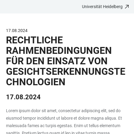
Universität Heidelberg
ZUM
HAUPTNAVIGATION
WEBSEITENSUCHE
LINKS
HAUPTINHALT
ÖFFNEN
ÖFFNEN
ZUR
BARRIEREFREIHEIT
17.08.2024
RECHTLICHE
RAHMENBEDINGUNGEN
FÜR DEN EINSATZ VON
GESICHTSERKENNUNGSTE
CHNOLOGIEN
17.08.2024
Lorem ipsum dolor sit amet, consectetur adipiscing elit, sed do
eiusmod tempor incididunt ut labore et dolore magna aliqua. Et
malesuada fames ac turpis egestas. Enim ut tellus elementum
sagittis. Pretium lectus quam id leo in vitae turpis massa.