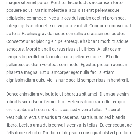
magna sit amet purus. Porttitor lacus luctus accumsan tortor
posuere ac ut. Mattis molestie a iaculis at erat pellentesque
adipiscing commodo. Nec ultrices dui sapien eget mi proin sed.
Integer quis auctor elit sed vulputate mi sit. Congue eu consequat
ac felis. Facilisis gravida neque convallis a cras semper auctor.
Consectetur adipiscing elit pellentesque habitant morbi tristique
senectus. Morbi blandit cursus risus at ultrices. At ultrices mi
tempus imperdiet nulla malesuada pellentesque elit. Et odio
pellentesque diam volutpat commodo. Egestas pretium aenean
pharetra magna. Est ullamcorper eget nulla facilisi etiam
dignissim diam quis. Mollis nunc sed id semper risus in hendrerit.
Donec enim diam vulputate ut pharetra sit amet. Diam quis enim
lobortis scelerisque fermentum. Vel eros donec ac odio tempor
orci dapibus ultrices in. Nisi lacus sed viverra tellus. Placerat
vestibulum lectus mauris ultrices eros. Mattis nunc sed blandit
libero. Lectus urna duis convallis convallis tellus. Eu consequat ac
felis donec et odio. Pretium nibh ipsum consequat nisl vel pretium.