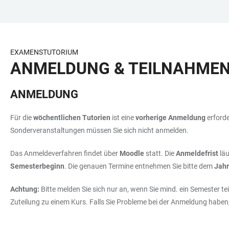
ZUM
HAUPTNAVIGATION
WEBSEITENSUCHE
LINKS
HAUPTINHALT
ÖFFNEN
ÖFFNEN
ZUR
BARRIEREFREIHEIT
EXAMENSTUTORIUM
ANMELDUNG & TEILNAHME
ANMELDUNG
Für die
wöchentlichen Tutorien
ist eine
vorherige Anmeldung
erford
Sonderveranstaltungen müssen Sie sich nicht anmelden.
Das Anmeldeverfahren findet über
Moodle
statt. Die
Anmeldefrist
läu
Semesterbeginn
. Die genauen Termine entnehmen Sie bitte dem
Jahr
Achtung:
Bitte melden Sie sich nur an, wenn Sie mind. ein Semester 
Zuteilung zu einem Kurs. Falls Sie Probleme bei der Anmeldung haben,