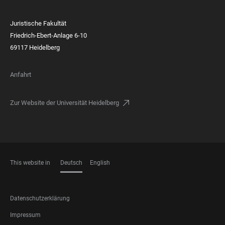
Juristische Fakultät
Friedrich-Ebert-Anlage 6-10
69117 Heidelberg
Anfahrt
Zur Website der Universität Heidelberg
This website in
Deutsch
English
SPRACHEN
FOOTER
Datenschutzerklärung
LEGAL
Impressum