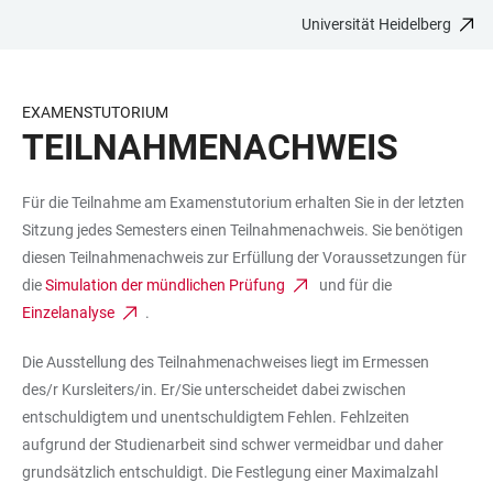
Universität Heidelberg
ZUM
HAUPTNAVIGATION
WEBSEITENSUCHE
LINKS
HAUPTINHALT
ÖFFNEN
ÖFFNEN
ZUR
BARRIEREFREIHEIT
EXAMENSTUTORIUM
TEILNAHME­NACHWEIS
Für die Teilnahme am Examenstutorium erhalten Sie in der letzten
Sitzung jedes Semesters einen Teilnahmenachweis. Sie benötigen
diesen Teilnahmenachweis zur Erfüllung der Voraussetzungen für
die
Simulation der mündlichen Prüfung
und für die
Einzelanalyse
.
Die Ausstellung des Teilnahmenachweises liegt im Ermessen
des/r Kursleiters/in. Er/Sie unterscheidet dabei zwischen
entschuldigtem und unentschuldigtem Fehlen. Fehlzeiten
aufgrund der Studienarbeit sind schwer vermeidbar und daher
grundsätzlich entschuldigt. Die Festlegung einer Maximalzahl