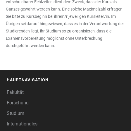
entschuldbarer Fehlzeiten dient dem Zweck, dass der Kurs als
Ganzes gewahrt werden kann. Eine solche Maximalzahl erfragen
Sie bitte zu Kursbeginn bei ihrem/r jeweiligen Kursleiter/in. Im
Übrigen sei darauf hingewiesen, dass es in der Verantwortung der
Studierenden liegt, ihr Studium so zu organisieren, dass die
Examensvorbereitung möglichst ohne Unterbrechung
durchgeführt werden kann.
HAUPTNAVIGATION
FOOTER
Fakultät
Forschung
Studium
Internationales