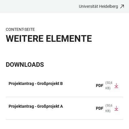
Universität Heidelberg
ZUM
HAUPTNAVIGATION
WEBSEITENSUCHE
LINKS
HAUPTINHALT
ÖFFNEN
ÖFFNEN
ZUR
BARRIEREFREIHEIT
CONTENT-SEITE
WEITERE ELEMENTE
DOWNLOADS
(50,6
Projektantrag - Großprojekt B
PDF
KB)
TABELLE
(50,6
Projektantrag - Großprojekt A
PDF
KB)