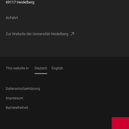
69117 Heidelberg
Anfahrt
Zur Website der Universität Heidelberg
This website in
Deutsch
English
SPRACHEN
FOOTER
Datenschutzerklärung
LEGAL
Impressum
Barrierefreiheit
FOOTER
SOCIAL