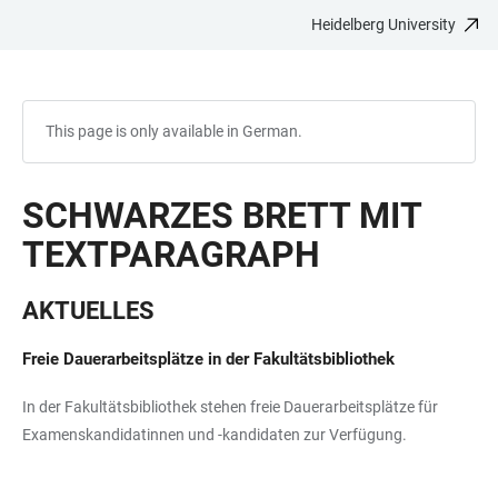
Heidelberg University
JUMP
OPEN
OPEN
ACCESSIBILITY
TO
MAIN
SEARCH
LINKS
MAIN
NAVIGATION
FORM
CONTENT
This page is only available in German.
SCHWARZES BRETT MIT
TEXTPARAGRAPH
AKTUELLES
Freie Dauerarbeitsplätze in der Fakultätsbibliothek
In der Fakultätsbibliothek stehen freie Dauerarbeitsplätze für
Examenskandidatinnen und -kandidaten zur Verfügung.