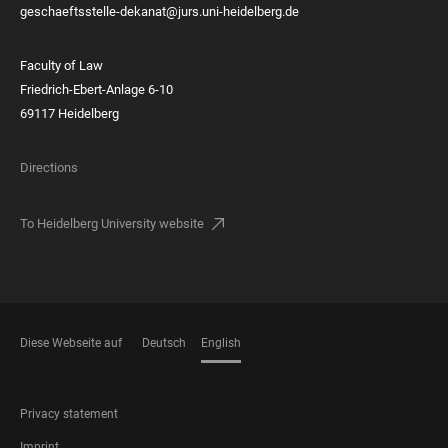
geschaeftsstelle-dekanat@jurs.uni-heidelberg.de
Faculty of Law
Friedrich-Ebert-Anlage 6-10
69117 Heidelberg
Directions
To Heidelberg University website
Diese Webseite auf
Deutsch
English
LANGUAGES
FOOTER
Privacy statement
LEGAL
Imprint