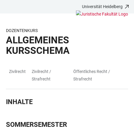
Universität Heidelberg
ZUM
HAUPTNAVIGATION
WEBSEITENSUCHE
LINKS
HAUPTINHALT
ÖFFNEN
ÖFFNEN
ZUR
BARRIEREFREIHEIT
DOZENTENKURS
ALLGEMEINES
KURSSCHEMA
Zivilrecht
Zivilrecht /
Öffentliches Recht /
TABELLE
Strafrecht
Strafrecht
INHALTE
SOMMERSEMESTER