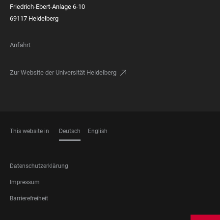
Friedrich-Ebert-Anlage 6-10
69117 Heidelberg
Anfahrt
Zur Website der Universität Heidelberg
This website in
Deutsch
English
SPRACHEN
FOOTER
Datenschutzerklärung
LEGAL
Impressum
Barrierefreiheit