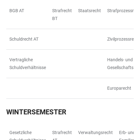
BGB AT
Strafrecht
Staatsrecht
Strafprozessrec
TABELLE
BT
Schuldrecht AT
Zivilprozessrecht
Vertragliche
Handels- und
Schuldverhältnisse
Gesellschaftsrec
Europarecht
WINTERSEMESTER
Gesetzliche
Strafrecht
Verwaltungsrecht
Erb- und
TABELLE