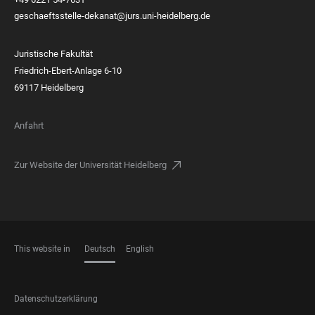
geschaeftsstelle-dekanat@jurs.uni-heidelberg.de
Juristische Fakultät
Friedrich-Ebert-Anlage 6-10
69117 Heidelberg
Anfahrt
Zur Website der Universität Heidelberg
This website in
Deutsch
English
SPRACHEN
FOOTER
Datenschutzerklärung