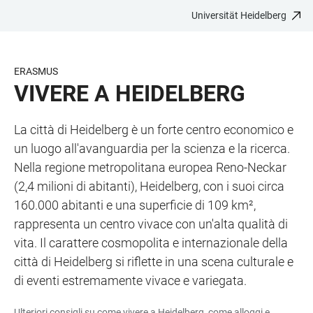
Universität Heidelberg
ZUM
HAUPTNAVIGATION
WEBSEITENSUCHE
LINKS
HAUPTINHALT
ÖFFNEN
ÖFFNEN
ZUR
BARRIEREFREIHEIT
ERASMUS
VIVERE A HEIDELBERG
La città di Heidelberg è un forte centro economico e
un luogo all'avanguardia per la scienza e la ricerca.
Nella regione metropolitana europea Reno-Neckar
(2,4 milioni di abitanti), Heidelberg, con i suoi circa
160.000 abitanti e una superficie di 109 km²,
rappresenta un centro vivace con un'alta qualità di
vita. Il carattere cosmopolita e internazionale della
città di Heidelberg si riflette in una scena culturale e
di eventi estremamente vivace e variegata.
Ulteriori consigli su come vivere a Heidelberg, come alloggi e