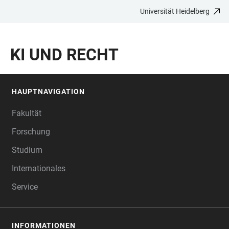
Universität Heidelberg
ZUM
HAUPTNAVIGATION
WEBSEITENSUCHE
LINKS
HAUPTINHALT
ÖFFNEN
ÖFFNEN
ZUR
KI UND RECHT
BARRIEREFREIHEIT
HAUPTNAVIGATION
FOOTER
Fakultät
Forschung
Studium
Internationales
Service
INFORMATIONEN