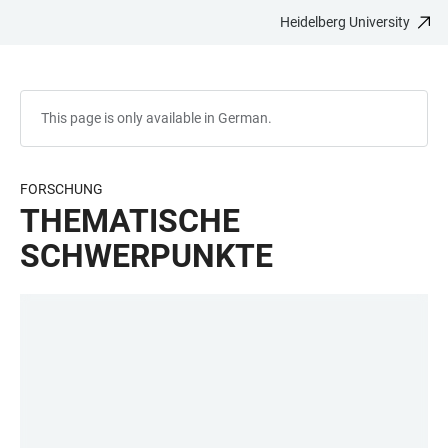
Heidelberg University
JUMP
OPEN
OPEN
ACCESSIBILITY
TO
MAIN
SEARCH
LINKS
MAIN
NAVIGATION
FORM
CONTENT
This page is only available in German.
FORSCHUNG
THEMATISCHE
SCHWERPUNKTE
LINKS