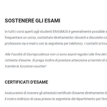
SOSTENERE GLI ESAMI
In tutti i corsi aperti agli studenti ERASMUS è generalmente possibile s
frequentare un corso, contattate direttamente i docenti e discutete con 
professore via e-mail o con la segreteria per telefono). I contatti si t
Alla Facoltà di Giurisprudenza non ci sono esami regolari alla fine de
richiesta d'esame. Si prega inoltre di prestare attenzione ai termini di i
tramite la funzione voucher!
CERTIFICATI D'ESAME
Assicuratevi di ricevere gli attestati/certificati d'esame direttamente 
il vostro indirizzo di casa presso la segreteria del dipartimento per l'ino