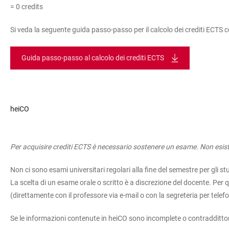
= 0 credits
Si veda la seguente guida passo-passo per il calcolo dei crediti ECTS 
Guida passo-passo al calcolo dei crediti ECTS
heiCO
Per acquisire crediti ECTS è necessario sostenere un esame. Non esisto
Non ci sono esami universitari regolari alla fine del semestre per gli s
La scelta di un esame orale o scritto è a discrezione del docente. Per q
(direttamente con il professore via e-mail o con la segreteria per telefo
Se le informazioni contenute in heiCO sono incomplete o contraddittorie,