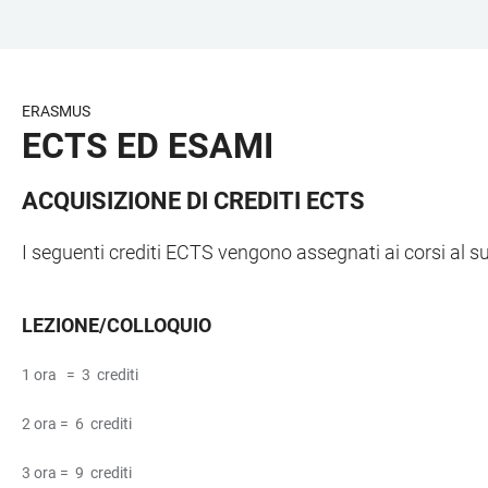
ZUM
HAUPTNAVIGATION
WEBSEITENSUCHE
LINKS
HAUPTINHALT
ÖFFNEN
ÖFFNEN
ZUR
BARRIEREFREIHEIT
ERASMUS
ECTS ED ESAMI
ACQUISIZIONE DI CREDITI ECTS
I seguenti crediti ECTS vengono assegnati ai corsi al 
LEZIONE/COLLOQUIO
1 ora = 3 crediti
2 ora = 6 crediti
3 ora = 9 crediti