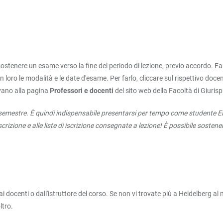
ostenere un esame verso la fine del periodo di lezione, previo accordo. Fan
loro le modalità e le date d'esame. Per farlo, cliccare sul rispettivo doce
rovano alla pagina
Professori e docenti
del sito web della Facoltà di Giuris
l semestre. È quindi indispensabile presentarsi per tempo come studente E
scrizione e alle liste di iscrizione consegnate a lezione! È possibile sosten
dai docenti o dall'istruttore del corso. Se non vi trovate più a Heidelberg
ltro.