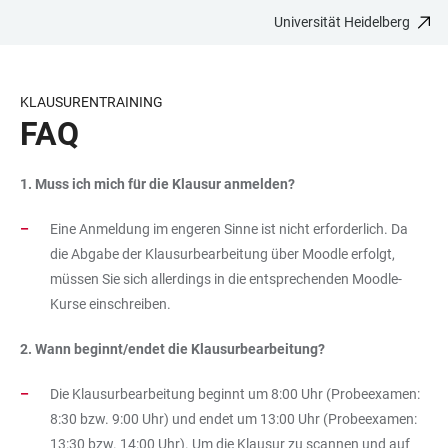
Universität Heidelberg
ZUM
HAUPTNAVIGATION
WEBSEITENSUCHE
LINKS
HAUPTINHALT
ÖFFNEN
ÖFFNEN
ZUR
BARRIEREFREIHEIT
KLAUSURENTRAINING
FAQ
1. Muss ich mich für die Klausur anmelden?
Eine Anmeldung im engeren Sinne ist nicht erforderlich. Da
die Abgabe der Klausurbearbeitung über Moodle erfolgt,
müssen Sie sich allerdings in die entsprechenden Moodle-
Kurse einschreiben.
2. Wann beginnt/endet die Klausurbearbeitung?
Die Klausurbearbeitung beginnt um 8:00 Uhr (Probeexamen:
8:30 bzw. 9:00 Uhr) und endet um 13:00 Uhr (Probeexamen:
13:30 bzw. 14:00 Uhr). Um die Klausur zu scannen und auf