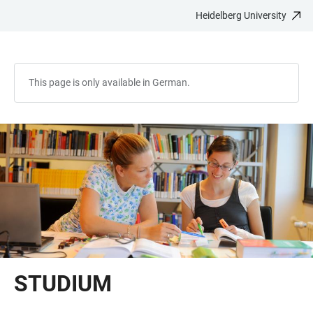
Heidelberg University
JUMP
OPEN
OPEN
ACCESSIBILITY
TO
MAIN
SEARCH
LINKS
MAIN
NAVIGATION
FORM
CONTENT
This page is only available in German.
STUDIUM