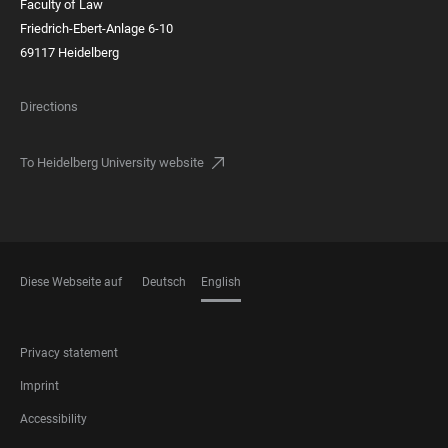
Faculty of Law
Friedrich-Ebert-Anlage 6-10
69117 Heidelberg
Directions
To Heidelberg University website
Diese Webseite auf
Deutsch
English
LANGUAGES
FOOTER
Privacy statement
LEGAL
Imprint
Accessibility