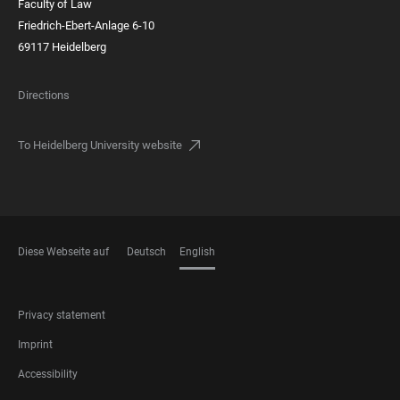
Faculty of Law
Friedrich-Ebert-Anlage 6-10
69117 Heidelberg
Directions
To Heidelberg University website
Diese Webseite auf
Deutsch
English
LANGUAGES
FOOTER
Privacy statement
LEGAL
Imprint
Accessibility