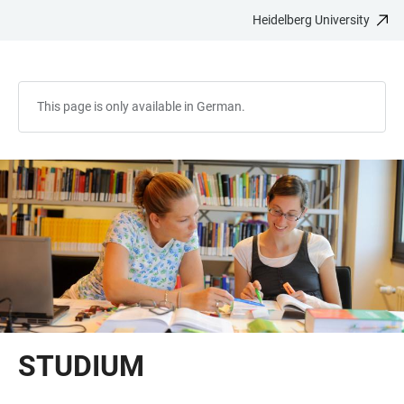
Heidelberg University
JUMP
OPEN
OPEN
ACCESSIBILITY
TO
MAIN
SEARCH
LINKS
MAIN
NAVIGATION
FORM
CONTENT
This page is only available in German.
STUDIUM